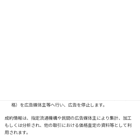
利用目的の達成に必要な範囲で、機密保持契約を終結している
信頼出来る業務委託先に対し、必要な範囲で開示する場合。
《不動産物件情報を第三者提供（広告）する場合》
広告を行う不動産物件情報は、物件種目、所在地、価格、交
通、土地及び建物の面積、間取、設備、写真、案内図等であ
り、個人の氏名は含みません。
指定流通機構への登録、インターネット、不動産情報誌、チラ
シ等の広告媒体を通じて直接、または他の不動産会社を通じて
間接的（当社の同意のもと、他の不動産会社が広告を行う場合
等を含む）に、契約の相手方や売買・賃貸借希望者に提供され
ます。
契約が成立した場合は、速やかに成約報告（成約年月日、価
格）を広告媒体主等へ行い、広告を停止します。
成約情報は、指定流通機構や民間の広告媒体主により集計、加工
もしくは分析され、他の取引における価格査定の資料等として利
用されます。