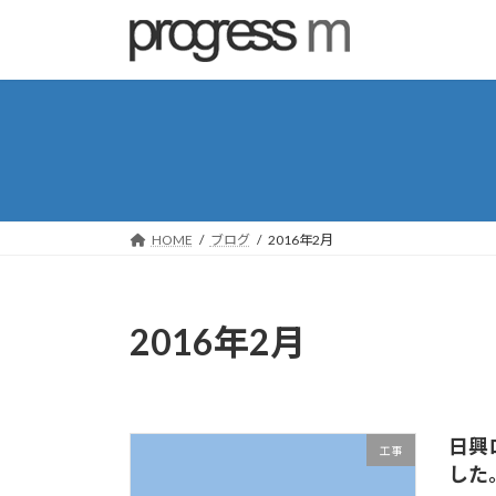
コ
ナ
ン
ビ
テ
ゲ
ン
ー
ツ
シ
へ
ョ
ス
ン
キ
に
ッ
移
HOME
ブログ
2016年2月
プ
動
2016年2月
日興
工事
した