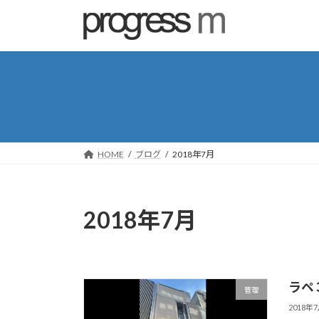
コ
ナ
ン
ビ
テ
ゲ
ン
ー
ツ
シ
へ
ョ
ス
ン
キ
に
ッ
移
HOME
ブログ
2018年7月
プ
動
2018年7月
ラペ
管理
2018年