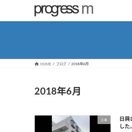
コ
ナ
ン
ビ
テ
ゲ
ン
ー
ツ
シ
へ
ョ
ス
ン
キ
に
ッ
移
HOME
ブログ
2018年6月
プ
動
2018年6月
日興
工事
した